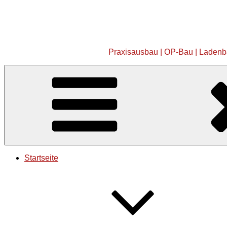
Zum
Inhalt
springen
Praxisausbau | OP-Bau | Ladenbau
Startseite