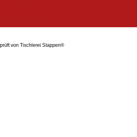
planer zur Tischlerei
am Tischlerei Stappen®
rüft von Tischlerei Stappen®